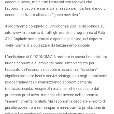
addetti ai lavori, ma a tutti i cittadini consapevoli che
l’economia circolare sia la via maestra per ripartire, dando un
senso e un futuro all’idea di “green new deal”.
Il programma completo di Circonomia 2021 è disponibile sul
sito www.circonomia.it. Tutti gli eventi in programma al Pala
Alba Capitale sono gratuiti e aperti al pubblico, nel rispetto
delle norme di sicurezza e distanziamento sociale.
L’ambizione di CIRCONOMIA è mettere in scena l’incontro tra
buona economia e ambiente sano simboleggiato per
l’appunto dall’economia circolare. Economia “circolare”
significa produrre beni e servizi reintegrando negli ecosistemi
(biodegradabilità) o rivalorizzando economicamente
(riutilizzo, riciclo, recupero) i materiali che residuano dal
processo produttivo: materiali che invece nell’economia
“lineare” diventano rifiuti. Ma l’economia circolare è molto di
più che azzerare o comunque minimizzare la produzione di
rifiuti: è l’immagine più appropriata ed eloquente di una