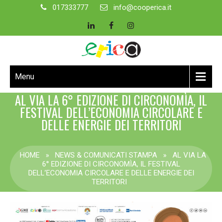
017333777
info@cooperica.it
Menu
AL VIA LA 6° EDIZIONE DI CIRCONOMÌA, IL
FESTIVAL DELL’ECONOMIA CIRCOLARE E
DELLE ENERGIE DEI TERRITORI
HOME
»
NEWS & COMUNICATI STAMPA
»
AL VIA LA
6° EDIZIONE DI CIRCONOMÌA, IL FESTIVAL
DELL’ECONOMIA CIRCOLARE E DELLE ENERGIE DEI
TERRITORI