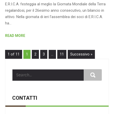
E.R.I.C.A. festeggia al meglio la Giornata Mondiale della Terra
regalandosi, per il 26esimo anno consecutivo, un bilancio in
attivo. Nella giornata di ieri l’assemblea dei soci di E.R.I.C.A.
ha…
READ MORE
1 of 11
1
2
3
…
11
Successivo »
CONTATTI