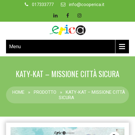
017333777
info@cooperica.it
Menu
KATY-KAT – MISSIONE CITTÀ SICURA
HOME
»
PRODOTTO
»
KATY-KAT – MISSIONE CITTÀ
SICURA