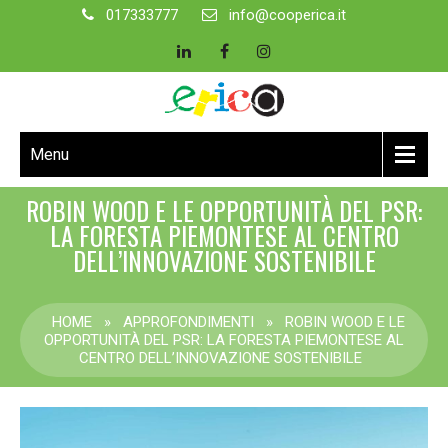
017333777
info@cooperica.it
Menu
ROBIN WOOD E LE OPPORTUNITÀ DEL PSR:
LA FORESTA PIEMONTESE AL CENTRO
DELL’INNOVAZIONE SOSTENIBILE
HOME
»
APPROFONDIMENTI
»
ROBIN WOOD E LE
OPPORTUNITÀ DEL PSR: LA FORESTA PIEMONTESE AL
CENTRO DELL’INNOVAZIONE SOSTENIBILE