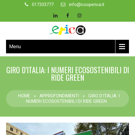
017333777
info@cooperica.it
Menu
GIRO D’ITALIA: I NUMERI ECOSOSTENIBILI DI
RIDE GREEN
HOME
»
APPROFONDIMENTI
»
GIRO D’ITALIA: I
NUMERI ECOSOSTENIBILI DI RIDE GREEN