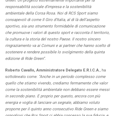
Green. Un progetto estremamente importante per la
responsabilità sociale d’impresa e la sostenibilità
ambientale della Corsa Rosa. Noi di RCS Sport siamo
consapevoli di come Il Giro d’Italia, al di là dell’aspetto
sportivo, sia uno strumento formidabile di comunicazione
che promuove i valori di questo sport e racconta il territorio,
la cultura e la storia del nostro Paese. Il nostro sincero
ringraziamento va ai Comuni e ai partner che hanno scelto di
sostenere e rendere possibile lo svolgimento della quinta
edizione di Ride Green”.
Roberto Cavallo, Amministratore Delegato E.R.I.C.A.
, ha
sottolineato come:
“Anche in un periodo complesso come
quello che stiamo vivendo, crediamo fermamente che valor
come la sostenibilità ambientale non debbano essere messi
in secondo piano. E proprio per questo, ancora con più
energia e voglia di lanciare un segnale, abbiamo voluto
proporre per il quinto anno consecutivo Ride Green e siamo
orgogliosi che Rcs Sport ci abbia concesso la sua fiducia, e