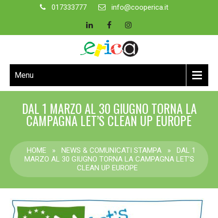
017333777
info@cooperica.it
Menu
DAL 1 MARZO AL 30 GIUGNO TORNA LA
CAMPAGNA LET’S CLEAN UP EUROPE
HOME
»
NEWS & COMUNICATI STAMPA
»
DAL 1
MARZO AL 30 GIUGNO TORNA LA CAMPAGNA LET’S
CLEAN UP EUROPE