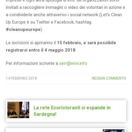
imprese e ogni altra tipologia di enti. Gli organizzatori sono
invitati a raccogliere immagini o video dei volontari in azione e
a condividerle anche attraverso i social network (Let’s Clean
Up Europe è su Twitter e Facebook, hashtag
#cleanupeurope
).
Le iscrizioni si apriranno il
15 febbraio, e sarà possibile
registrarsi entro il 4 maggio 2018
.
Per informazioni scrivete a
serr@envi.info
14 FEBBRAIO 2018
NESSUN COMMENTO
Post
navigation
La rete Ecoristoranti si espande in
Sardegna!