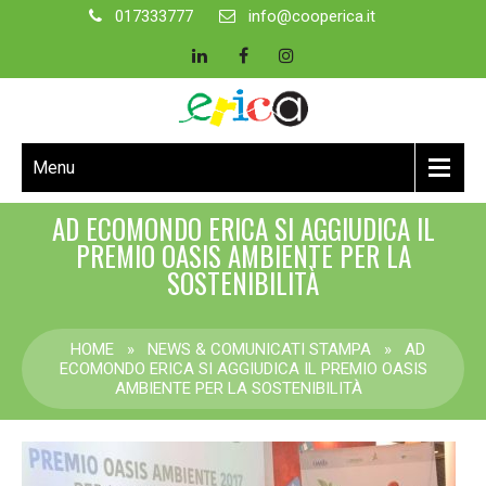
017333777
info@cooperica.it
Menu
AD ECOMONDO ERICA SI AGGIUDICA IL
PREMIO OASIS AMBIENTE PER LA
SOSTENIBILITÀ
HOME
»
NEWS & COMUNICATI STAMPA
»
AD
ECOMONDO ERICA SI AGGIUDICA IL PREMIO OASIS
AMBIENTE PER LA SOSTENIBILITÀ