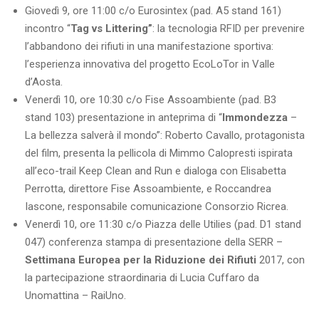
Giovedì 9, ore 11:00 c/o Eurosintex (pad. A5 stand 161)
incontro “
Tag vs Littering”
: la tecnologia RFID per prevenire
l’abbandono dei rifiuti in una manifestazione sportiva:
l’esperienza innovativa del progetto EcoLoTor in Valle
d’Aosta.
Venerdì 10, ore 10:30 c/o Fise Assoambiente (pad. B3
stand 103) presentazione in anteprima di “
Immondezza
–
La bellezza salverà il mondo”: Roberto Cavallo, protagonista
del film, presenta la pellicola di Mimmo Calopresti ispirata
all’eco-trail Keep Clean and Run e dialoga con Elisabetta
Perrotta, direttore Fise Assoambiente, e Roccandrea
Iascone, responsabile comunicazione Consorzio Ricrea.
Venerdì 10, ore 11:30 c/o Piazza delle Utilies (pad. D1 stand
047) conferenza stampa di presentazione della SERR –
Settimana Europea per la Riduzione dei Rifiuti
2017, con
la partecipazione straordinaria di Lucia Cuffaro da
Unomattina – RaiUno.