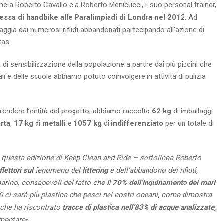
me a Roberto Cavallo e a Roberto Menicucci, il suo personal trainer,
ssa di handbike alle Paralimpiadi di Londra nel 2012
. Ad
piaggia dai numerosi rifiuti abbandonati partecipando all’azione di
tas.
 di sensibilizzazione della popolazione a partire dai più piccini che
 e delle scuole abbiamo potuto coinvolgere in attività di pulizia
endere l’entità del progetto, abbiamo raccolto
62 kg
di imballaggi
rta
,
17 kg
di
metalli
e
1057 kg
di
indifferenziato
per un totale di
er questa edizione di Keep Clean and Ride – sottolinea Roberto
iflettori sul
fenomeno del
littering
e dell’abbandono dei rifiuti,
arino, consapevoli del fatto che
il 70% dell’inquinamento dei mari
0 ci sarà più plastica che pesci nei nostri oceani, come dimostra
, che ha riscontrato
tracce di plastica nell’83% di acque analizzate
,
imentare
».