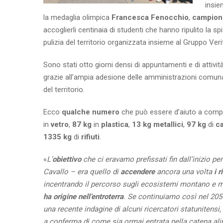
insie
la medaglia olimpica
Francesca Fenocchio
,
campione
accoglierli centinaia di studenti che hanno ripulito la s
pulizia del territorio organizzata insieme al Gruppo Veri
Sono stati otto giorni densi di appuntamenti e di attività
grazie all’ampia adesione delle amministrazioni comunali
del territorio.
Ecco
qualche numero
che può essere d’aiuto a compr
in
vetro
,
87 kg
in
plastica
,
13 kg metallici
,
97 kg
di
ca
1335 kg
di
rifiuti
.
«
L’
obiettivo
che ci eravamo prefissati fin dall’inizio p
Cavallo – era quello di
accendere
ancora una volta
i r
incentrando il percorso sugli ecosistemi montano e m
ha origine nell’entroterra
. Se continuiamo così nel 205
una recente indagine di alcuni ricercatori statunitensi
a conferma di come sia ormai entrata nella catena al