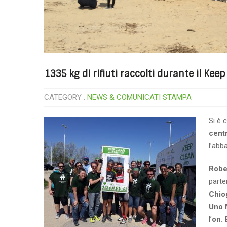
1335 kg di rifiuti raccolti durante il Kee
CATEGORY :
NEWS & COMUNICATI STAMPA
Si è 
centr
l’abb
Robe
part
Chio
Uno M
l’
on. 