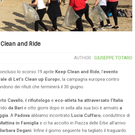
p Clean and Ride
AUTHOR :
GIUSEPPE TOTARO
concluso lo scorso 19 aprile
Keep Clean and Ride
, l’
evento
ale di Let’s Clean up Europ
e, la campagna europea contro
andono dei rifiuti che terminerà il 30 giugno.
rto Cavallo
, il
rifiutologo
e
eco-atleta
ha attraversato l’Italia
endo
da Bari
e otto giorni dopo in sella alla sua bici è arrivato
a
ggia
. A
Padova
abbiamo incontrato
Lucia Cuffaro
, conduttrice di
attina in Famiglia
e ci ha accolto in Piazza delle Erbe all’arrivo
Barbara Degani
. Infine il giorno seguente ha tagliato il traguardo