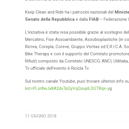
Keep Clean and Ride ha i patrocini nazionali del
Ministe
Senato della Repubblica
e dalla
FIAB
– Federazione It
L’iniziativa è stata resa possibile grazie al sostegno de
Mercatino, Fise Assoambiente, Assobioplastiche (in co
Ricrea, Corepla, Coreve, Gruppo Veritas ed E.R.I.C.A. Soc
Bike Therapy e con il supporto del Comitato promotore
Rifiuti) composto da Comitato UNESCO, ANCI, Utilitalia
Tv ufficiale dell’evento è Ricicla Tv.
Sul nostro canale Youtube, puoi trovare ulteriori info
list=PLsr8wJx8A2dx7pQyVqQsuplLDGTBqx-y
g
11 GIUGNO 2018