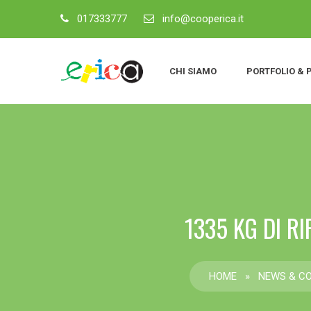
017333777
info@cooperica.it
CHI SIAMO
PORTFOLIO & 
1335 KG DI RI
HOME
»
NEWS & C