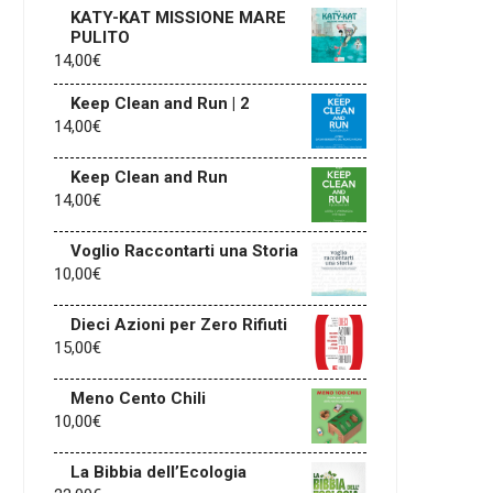
KATY-KAT MISSIONE MARE
PULITO
14,00
€
Keep Clean and Run | 2
14,00
€
Keep Clean and Run
14,00
€
Voglio Raccontarti una Storia
10,00
€
Dieci Azioni per Zero Rifiuti
15,00
€
Meno Cento Chili
10,00
€
La Bibbia dell’Ecologia