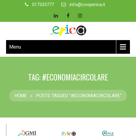
017333777
info@cooperica.it
Menu
TAG: #ECONOMIACIRCOLARE
HOME
»
POSTS TAGGED "#ECONOMIACIRCOLARE"