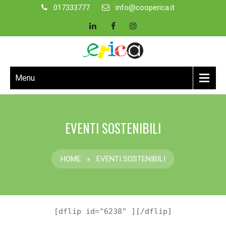
017333777
info@cooperica.it
Menu
EVENTI SOSTENIBILI
HOME
»
EVENTI SOSTENIBILI
[dflip id="6238" ][/dflip]