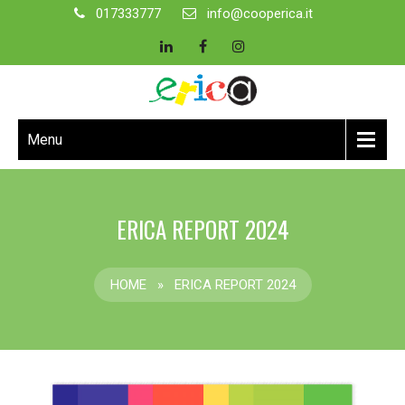
017333777
info@cooperica.it
Menu
ERICA REPORT 2024
HOME
»
ERICA REPORT 2024