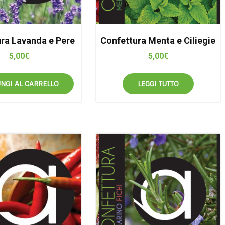
ra Lavanda e Pere
Confettura Menta e Ciliegie
5,00
€
5,00
€
NGI AL CARRELLO
LEGGI TUTTO