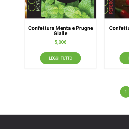
Confettura Menta e Prugne
Confett
Gialle
5,00
€
LEGGI TUTTO
1