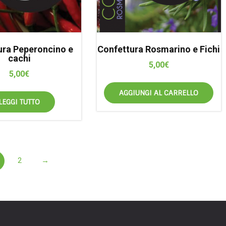
ura Peperoncino e
Confettura Rosmarino e Fichi
cachi
5,00
€
5,00
€
AGGIUNGI AL CARRELLO
LEGGI TUTTO
2
→